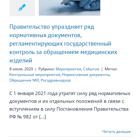
ментирующих
дарственный
нтроль за
ращением
Правительство упраздняет ряд
дицинских
нормативных документов,
изделий
регламентирующих государственный
контроль за обращением медицинских
изделий
8 июля, 2020
|
Рубрики:
Мероприятия
,
События
|
Метки:
Контрольные мероприятия
,
Нормативные документы
,
Обращение МИ
,
Росздравнадзор
С 1 января 2021 года утратят силу ряд нормативных
документов и их отдельных положений в связи с
вступлением в силу Постановления Правительства
РФ № 982 от [...]
Читать дальше