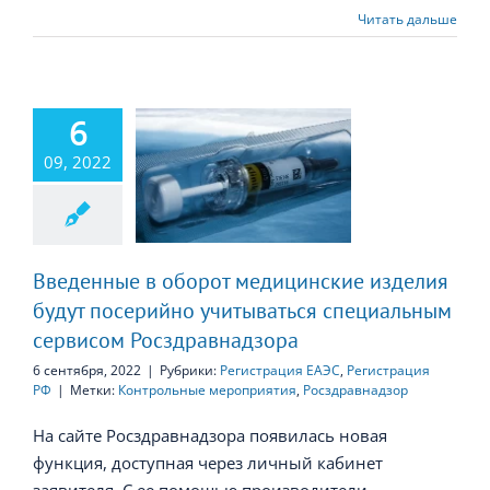
Читать дальше
6
нные в оборот
нские изделия
09, 2022
т посерийно
итываться
ециальным
сервисом
дравнадзора
Введенные в оборот медицинские изделия
будут посерийно учитываться специальным
сервисом Росздравнадзора
6 сентября, 2022
|
Рубрики:
Регистрация ЕАЭС
,
Регистрация
РФ
|
Метки:
Контрольные мероприятия
,
Росздравнадзор
На сайте Росздравнадзора появилась новая
функция, доступная через личный кабинет
заявителя. С ее помощью производители,