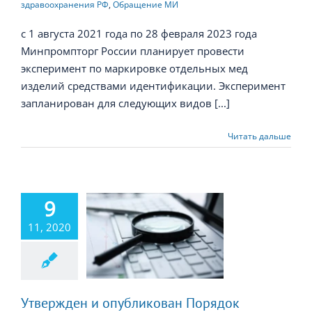
здравоохранения РФ
,
Обращение МИ
с 1 августа 2021 года по 28 февраля 2023 года
Минпромпторг России планирует провести
эксперимент по маркировке отдельных мед
изделий средствами идентификации. Эксперимент
запланирован для следующих видов [...]
Читать дальше
вержден и
9
убликован
11, 2020
Порядок
ществления
ниторинга
зопасности
дицинских
Утвержден и опубликован Порядок
изделий