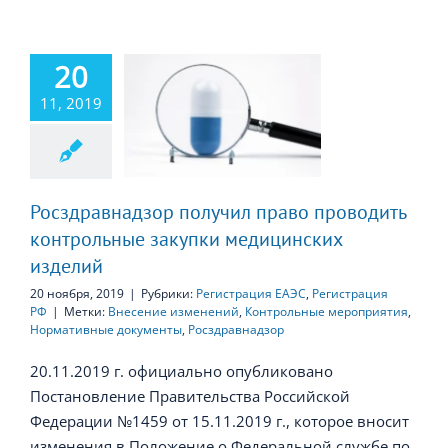
20
здравнадзор
11, 2019
учил право
роводить
льные закупки
дицинских
изделий
Росздравнадзор получил право проводить
контрольные закупки медицинских
изделий
20 ноября, 2019
|
Рубрики:
Регистрация ЕАЭС
,
Регистрация
РФ
|
Метки:
Внесение изменений
,
Контрольные мероприятия
,
Нормативные документы
,
Росздравнадзор
20.11.2019 г. официально опубликовано
Постановление Правительства Российской
Федерации №1459 от 15.11.2019 г., которое вносит
изменения в Положение о Федеральной службе по