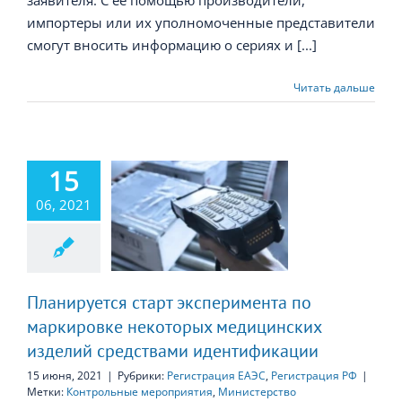
импортеры или их уполномоченные представители
смогут вносить информацию о сериях и [...]
Читать дальше
15
руется старт
еримента по
06, 2021
ркировке
екоторых
дицинских
ий средствами
нтификации
Планируется старт эксперимента по
маркировке некоторых медицинских
изделий средствами идентификации
15 июня, 2021
|
Рубрики:
Регистрация ЕАЭС
,
Регистрация РФ
|
Метки:
Контрольные мероприятия
,
Министерство