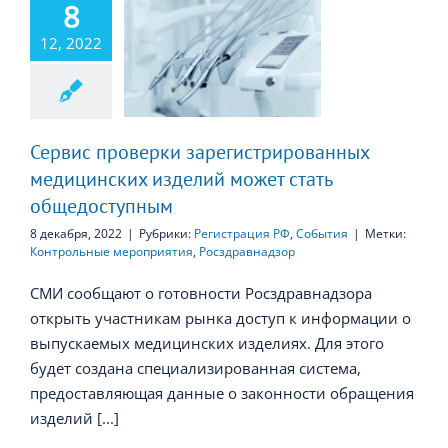
8
ис проверки
12, 2022
истрированных
дицинских
й может стать
едоступным
Сервис проверки зарегистрированных
медицинских изделий может стать
общедоступным
8 декабря, 2022
|
Рубрики:
Регистрация РФ
,
События
|
Метки:
Контрольные мероприятия
,
Росздравнадзор
СМИ сообщают о готовности Росздравнадзора
открыть участникам рынка доступ к информации о
выпускаемых медицинских изделиях. Для этого
будет создана специализированная система,
предоставляющая данные о законности обращения
изделий [...]