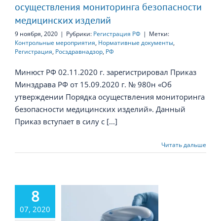
осуществления мониторинга безопасности
медицинских изделий
9 ноября, 2020
|
Рубрики:
Регистрация РФ
|
Метки:
Контрольные мероприятия
,
Нормативные документы
,
Регистрация
,
Росздравнадзор
,
РФ
Минюст РФ 02.11.2020 г. зарегистрировал Приказ
Минздрава РФ от 15.09.2020 г. № 980н «Об
утверждении Порядка осуществления мониторинга
безопасности медицинских изделий». Данный
Приказ вступает в силу с [...]
Читать дальше
вительство
аздняет ряд
8
рмативных
07, 2020
кументов,