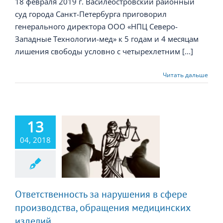
18 февраля 2019 г. Василеостровский районный
суд города Санкт-Петербурга приговорил
генерального директора ООО «НПЦ Северо-
Западные Технологии-мед» к 5 годам и 4 месяцам
лишения свободы условно с четырехлетним [...]
Читать дальше
13
ственность за
04, 2018
ения в сфере
изводства,
бращения
дицинских
изделий
Ответственность за нарушения в сфере
производства, обращения медицинских
изделий