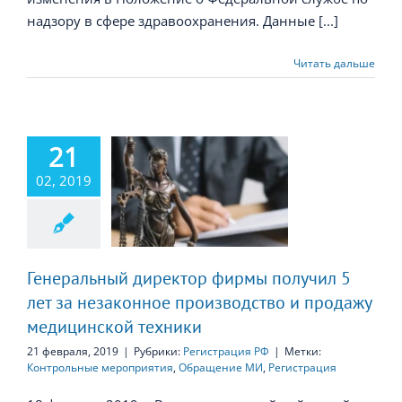
надзору в сфере здравоохранения. Данные [...]
Читать дальше
21
неральный
ктор фирмы
02, 2019
чил 5 лет за
езаконное
изводство и
продажу
нской техники
Генеральный директор фирмы получил 5
лет за незаконное производство и продажу
медицинской техники
21 февраля, 2019
|
Рубрики:
Регистрация РФ
|
Метки:
Контрольные мероприятия
,
Обращение МИ
,
Регистрация