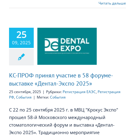
Читать дальше
25
09, 2025
РОФ принял
е в 58 форуме-
вке «Дентал-
спо 2025»
КС-ПРОФ принял участие в 58 форуме-
выставке «Дентал-Экспо 2025»
25 сентября, 2025
|
Рубрики:
Регистрация ЕАЭС
,
Регистрация
РФ
,
События
|
Метки:
События
С 22 по 25 сентября 2025 г. в МВЦ "Крокус Экспо"
прошел 58-й Московского международный
стоматологический форум и выставка «Дентал-
Экспо 2025». Традиционно мероприятие