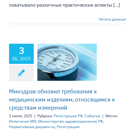
охватывало различные практические аспекты [...]
Читать дальше
3
рав обновил
06, 2025
ебования к
дицинским
зделиям,
осящимся к
вам измерений
Минздрав обновил требования к
медицинским изделиям, относящимся к
средствам измерений
3 июня, 2025
|
Рубрики:
Регистрация РФ
,
События
|
Метки:
Испытания МИ
,
Министерство здравоохранения РФ
,
Нормативные документы
,
Регистрация