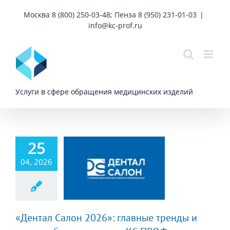
Skip
Москва 8 (800) 250-03-48; Пенза 8 (950) 231-01-03
|
to
info@kc-prof.ru
content
Услуги в сфере обращения медицинских изделий
25
04, 2026
л Салон 2026»:
ные тренды и
оги работы
нии КС-ПРОФ
«Дентал Салон 2026»: главные тренды и