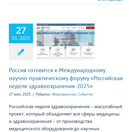
27
я готовится к
ународному
05, 2025
научно-
ктическому
у «Российская
неделя
охранения-2025»
Россия готовится к Международному
научно-практическому форуму «Российская
неделя здравоохранения-2025»
27 мая, 2025
|
Рубрики:
Мероприятия
,
События
Российская неделя здравоохранения – масштабный
проект, который объединяет все сферы медицины
и здравоохранения – от производства
медицинского оборудования до научных