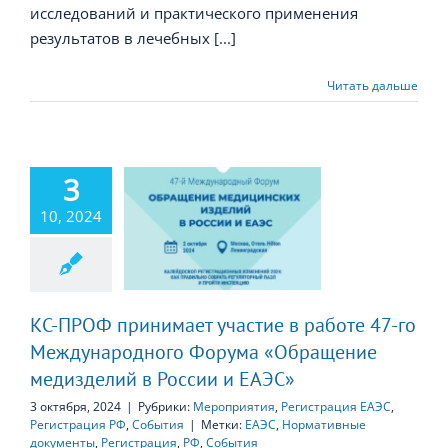
исследований и практического применения
результатов в лечебных [...]
Читать дальше
3
ОФ принимает
10, 2024
е в работе 47-
ждународного
а «Обращение
елий в России
и ЕАЭС»
КС-ПРОФ принимает участие в работе 47-го
Международного Форума «Обращение
медизделий в России и ЕАЭС»
3 октября, 2024
|
Рубрики:
Мероприятия
,
Регистрация ЕАЭС
,
Регистрация РФ
,
События
|
Метки:
ЕАЭС
,
Нормативные
документы
,
Регистрация
,
РФ
,
События