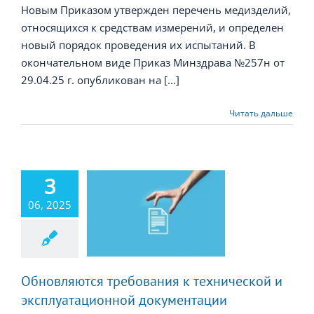
Новым Приказом утвержден перечень медизделий,
относящихся к средствам измерений, и определен
новый порядок проведения их испытаний. В
окончательном виде Приказ Минздрава №257н от
29.04.25 г. опубликован на [...]
Читать дальше
3
новляются
ебования к
06, 2025
нической и
луатационной
кументации
дицинских
изделий
Обновляются требования к технической и
эксплуатационной документации