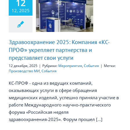
12
воохранение
12, 2025
Компания «КС-
» укрепляет
тнерства и
тавляет свои
услуги
Здравоохранение 2025: Компания «КС-
ПРОФ» укрепляет партнерства и
представляет свои услуги
12 декабря, 2025
|
Рубрики:
Мероприятия
,
События
|
Метки:
Производство МИ
,
События
КС-ПРОФ - одна из ведущих компаний,
оказывающих услуги в сфере обращения
медицинских изделий, успешно приняла участие в
работе Международного научно-практического
форума «Российская неделя
здравоохранения-2025». Форум прошел [...]