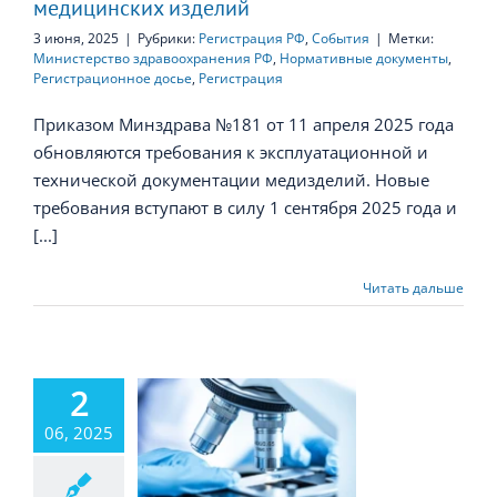
медицинских изделий
3 июня, 2025
|
Рубрики:
Регистрация РФ
,
События
|
Метки:
Министерство здравоохранения РФ
,
Нормативные документы
,
Регистрационное досье
,
Регистрация
Приказом Минздрава №181 от 11 апреля 2025 года
обновляются требования к эксплуатационной и
технической документации медизделий. Новые
требования вступают в силу 1 сентября 2025 года и
[...]
Читать дальше
2
ыданные
решения на
06, 2025
оведение
инических