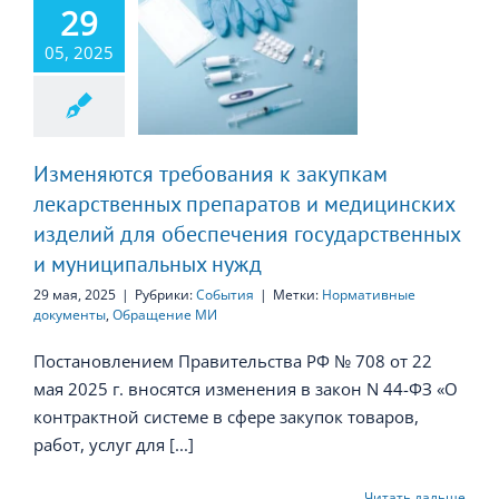
ебования к
29
закупкам
05, 2025
арственных
епаратов и
дицинских
делий для
еспечения
Изменяются требования к закупкам
арственных и
лекарственных препаратов и медицинских
пальных нужд
изделий для обеспечения государственных
и муниципальных нужд
29 мая, 2025
|
Рубрики:
События
|
Метки:
Нормативные
документы
,
Обращение МИ
Постановлением Правительства РФ № 708 от 22
мая 2025 г. вносятся изменения в закон N 44-ФЗ «О
контрактной системе в сфере закупок товаров,
работ, услуг для [...]
Читать дальше