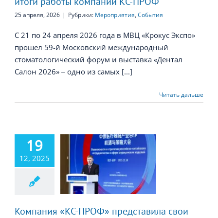
итоги работы компании КС-ПРОФ
25 апреля, 2026
|
Рубрики:
Мероприятия
,
События
С 21 по 24 апреля 2026 года в МВЦ «Крокус Экспо»
прошел 59-й Московский международный
стоматологический форум и выставка «Дентал
Салон 2026» ‒ одно из самых [...]
Читать дальше
пания «КС-
 представила
19
и решения в
12, 2025
ах стратегии
оссийско-
итайского
удничества в
 медицинских
Компания «КС-ПРОФ» представила свои
зделий на