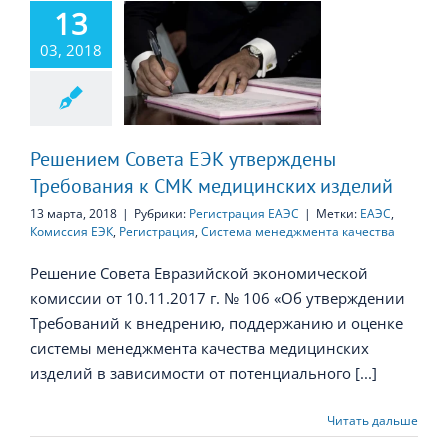
13
ем Совета ЕЭК
03, 2018
верждены
ования к СМК
дицинских
изделий
Решением Совета ЕЭК утверждены
Требования к СМК медицинских изделий
13 марта, 2018
|
Рубрики:
Регистрация ЕАЭС
|
Метки:
ЕАЭС
,
Комиссия ЕЭК
,
Регистрация
,
Система менеджмента качества
Решение Совета Евразийской экономической
комиссии от 10.11.2017 г. № 106 «Об утверждении
Требований к внедрению, поддержанию и оценке
системы менеджмента качества медицинских
изделий в зависимости от потенциального [...]
Читать дальше