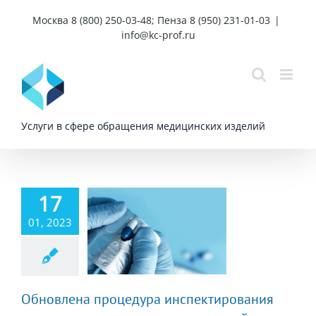
Skip
Москва 8 (800) 250-03-48; Пенза 8 (950) 231-01-03
|
to
info@kc-prof.ru
content
Услуги в сфере обращения медицинских изделий
17
бновлена
01, 2023
роцедура
ектирования
оизводства
дицинских
изделий
Обновлена процедура инспектирования