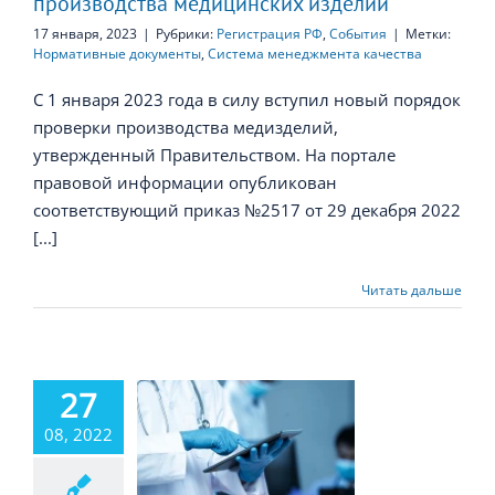
производства медицинских изделий
17 января, 2023
|
Рубрики:
Регистрация РФ
,
События
|
Метки:
Нормативные документы
,
Система менеджмента качества
С 1 января 2023 года в силу вступил новый порядок
проверки производства медизделий,
утвержденный Правительством. На портале
правовой информации опубликован
соответствующий приказ №2517 от 29 декабря 2022
[...]
Читать дальше
27
ждены новые
08, 2022
ила проверки
оизводства
дицинских