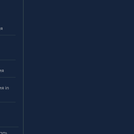
ия
ия
я in
ПП)